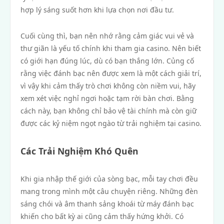
hợp lý sáng suốt hơn khi lựa chọn nơi đầu tư.
Cuối cùng thì, bạn nên nhớ rằng cảm giác vui vẻ và
thư giãn là yếu tố chính khi tham gia casino. Nên biết
có giới hạn đúng lúc, dù có bạn thắng lớn. Củng cố
rằng việc đánh bạc nên được xem là một cách giải trí,
vì vậy khi cảm thấy trò chơi không còn niềm vui, hãy
xem xét việc nghỉ ngơi hoặc tạm rời bàn chơi. Bằng
cách này, bạn không chỉ bảo vệ tài chính mà còn giữ
được các kỷ niệm ngọt ngào từ trải nghiệm tại casino.
Các Trải Nghiệm Khó Quên
Khi gia nhập thế giới của sòng bạc, mỗi tay chơi đều
mang trong mình một câu chuyện riêng. Những đèn
sáng chói và âm thanh sảng khoái từ máy đánh bạc
khiến cho bất kỳ ai cũng cảm thấy hứng khởi. Có