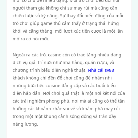
mới có chủ đề nhiều dạng. Mỗi trò chơi đều đòi hỏi
người tham gia không chỉ sự may rủi mà cũng cần
chiến lược và kỹ năng, Sự thay đổi biến động của mỗi
trò chơi giúp game thủ cảm thấy ở trạng thái hứng
khởi và căng thẳng, mỗi lượt xúc tiến cược là một lần
mở ra cơ hội mới.
Ngoài ra các trò, casino còn có trao tặng nhiều dạng
dịch vụ giải trí nữa như nhà hàng, quán rượu, và
chương trình biểu diễn nghệ thuật.
Nhà cái sv88
khách không chỉ đến để chơi cũng để nhâm nhi
những bữa tiệc cuisine đẳng cấp và các buổi biểu
diễn hấp dẫn. Nơi chơi quả thật là một nơi kết nối của
các trải nghiệm phong phú, nơi mà ai cũng có thể tận
hưởng các khoảnh khắc vui vẻ và khám phá may rủi
trong một một khung cảnh sống động và tràn đầy
năng lượng.