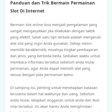
Panduan dan Trik Bermain Permainan
Slot Di Internet
Bermain slot online bisa menjadi pengalaman yang
sangat mengasyikkan jika dilakukan dengan taktik
yang efektif. Salah satu tips terbaik adalah mengenali
alat slot yang ingin Anda gunakan. Setiap mesin
memiliki karakteristik, misalnya tingkat pembayaran
dan jenis, yang berbeda-beda. Sediakan waktu untuk
membaca informasi tersebut sebelum anda mulai
permainan, agar Anda dapat memilih alat yang
sesuai dengan pola permainan kamu.
Di samping itu, penting untuk menetapkan batasan
terutama dalam hal waktunya dan uang. Sebelum
anda mulai, tetapkan anggaran untuk anda dan ikuti
nilai tersebut. Ini akan bantu Anda menghindari