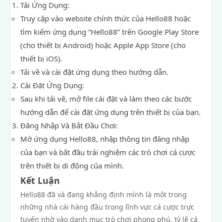
Tải Ứng Dụng:
Truy cập vào website chính thức của Hello88 hoặc
tìm kiếm ứng dụng “Hello88” trên Google Play Store
(cho thiết bị Android) hoặc Apple App Store (cho
thiết bị iOS).
Tải về và cài đặt ứng dụng theo hướng dẫn.
Cài Đặt Ứng Dụng:
Sau khi tải về, mở file cài đặt và làm theo các bước
hướng dẫn để cài đặt ứng dụng trên thiết bị của bạn.
Đăng Nhập Và Bắt Đầu Chơi:
Mở ứng dụng Hello88, nhập thông tin đăng nhập
của bạn và bắt đầu trải nghiệm các trò chơi cá cược
trên thiết bị di động của mình.
Kết Luận
Hello88 đã và đang khẳng định mình là một trong
những nhà cái hàng đầu trong lĩnh vực cá cược trực
tuyến nhờ vào danh mục trò chơi phong phú, tỷ lệ cá