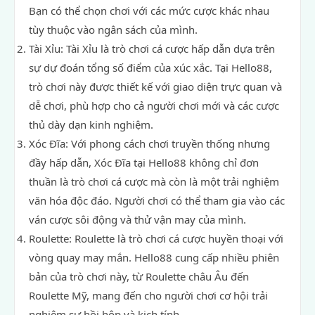
Bạn có thể chọn chơi với các mức cược khác nhau
tùy thuộc vào ngân sách của mình.
Tài Xỉu: Tài Xỉu là trò chơi cá cược hấp dẫn dựa trên
sự dự đoán tổng số điểm của xúc xắc. Tại Hello88,
trò chơi này được thiết kế với giao diện trực quan và
dễ chơi, phù hợp cho cả người chơi mới và các cược
thủ dày dạn kinh nghiệm.
Xóc Đĩa: Với phong cách chơi truyền thống nhưng
đầy hấp dẫn, Xóc Đĩa tại Hello88 không chỉ đơn
thuần là trò chơi cá cược mà còn là một trải nghiệm
văn hóa độc đáo. Người chơi có thể tham gia vào các
ván cược sôi động và thử vận may của mình.
Roulette: Roulette là trò chơi cá cược huyền thoại với
vòng quay may mắn. Hello88 cung cấp nhiều phiên
bản của trò chơi này, từ Roulette châu Âu đến
Roulette Mỹ, mang đến cho người chơi cơ hội trải
nghiệm sự hồi hộp và kịch tính.