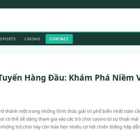
SPORTS
CASINO
CONTACT
c Tuyến Hàng Đầu: Khám Phá Niềm 
ở thành một trong những hình thức giải trí phổ biến nhất toàn cầ
ơi có thể dễ dàng tham gia vào các trò chơi casino từ sự thoải mái
 những trò chơi này còn hứa hẹn nhiều cơ hội chiến thắng hấp dẫn