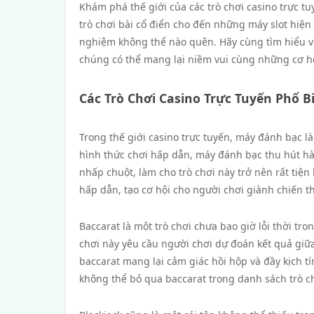
Khám phá thế giới của các trò chơi casino trực t
trò chơi bài cổ điển cho đến những máy slot hiện 
nghiệm không thể nào quên. Hãy cùng tìm hiểu v
chúng có thể mang lại niềm vui cùng những cơ hộ
Các Trò Chơi Casino Trực Tuyến Phổ B
Trong thế giới casino trực tuyến, máy đánh bạc l
hình thức chơi hấp dẫn, máy đánh bạc thu hút hà
nhấp chuột, làm cho trò chơi này trở nên rất tiện
hấp dẫn, tạo cơ hội cho người chơi giành chiến t
Baccarat là một trò chơi chưa bao giờ lỗi thời tr
chơi này yêu cầu người chơi dự đoán kết quả giữa
baccarat mang lại cảm giác hồi hộp và đầy kịch tí
không thể bỏ qua baccarat trong danh sách trò c