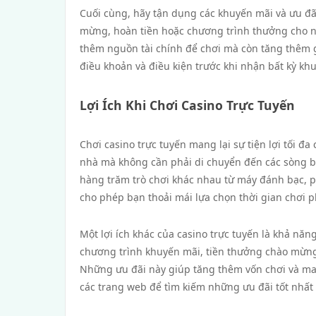
Cuối cùng, hãy tận dụng các khuyến mãi và ưu đã
mừng, hoàn tiền hoặc chương trình thưởng cho 
thêm nguồn tài chính để chơi mà còn tăng thêm gi
điều khoản và điều kiện trước khi nhận bất kỳ 
Lợi Ích Khi Chơi Casino Trực Tuyến
Chơi casino trực tuyến mang lại sự tiện lợi tối đa
nhà mà không cần phải di chuyển đến các sòng bạc
hàng trăm trò chơi khác nhau từ máy đánh bạc, po
cho phép bạn thoải mái lựa chọn thời gian chơi 
Một lợi ích khác của casino trực tuyến là khả nă
chương trình khuyến mãi, tiền thưởng chào mừng
Những ưu đãi này giúp tăng thêm vốn chơi và man
các trang web để tìm kiếm những ưu đãi tốt nhất