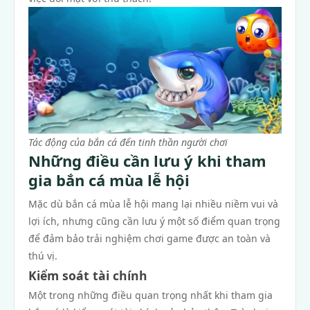
Tác động của bắn cá đến tinh thần người chơi
Những điều cần lưu ý khi tham
gia bắn cá mùa lễ hội
Mặc dù bắn cá mùa lễ hội mang lại nhiều niềm vui và
lợi ích, nhưng cũng cần lưu ý một số điểm quan trọng
để đảm bảo trải nghiệm chơi game được an toàn và
thú vị.
Kiểm soát tài chính
Một trong những điều quan trọng nhất khi tham gia