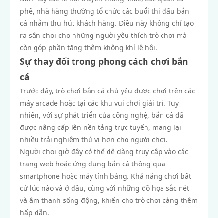
phê, nhà hàng thường tổ chức các buổi thi đấu bắn
cá nhằm thu hút khách hàng. Điều này không chỉ tạo
ra sân chơi cho những người yêu thích trò chơi mà
còn góp phần tăng thêm không khí lễ hội.
Sự thay đổi trong phong cách chơi bắn
cá
Trước đây, trò chơi bắn cá chủ yếu được chơi trên các
máy arcade hoặc tại các khu vui chơi giải trí. Tuy
nhiên, với sự phát triển của công nghệ, bắn cá đã
được nâng cấp lên nền tảng trực tuyến, mang lại
nhiều trải nghiệm thú vị hơn cho người chơi.
Người chơi giờ đây có thể dễ dàng truy cập vào các
trang web hoặc ứng dụng bắn cá thông qua
smartphone hoặc máy tính bảng. Khả năng chơi bất
cứ lúc nào và ở đâu, cùng với những đồ họa sắc nét
và âm thanh sống động, khiến cho trò chơi càng thêm
hấp dẫn.