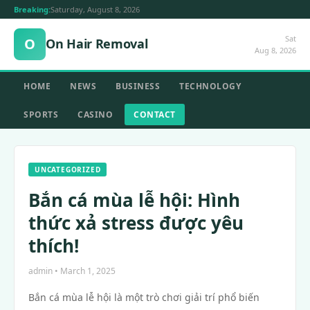
Breaking:
Saturday, August 8, 2026
Sat
O
On Hair Removal
Aug 8, 2026
HOME
NEWS
BUSINESS
TECHNOLOGY
SPORTS
CASINO
CONTACT
UNCATEGORIZED
Bắn cá mùa lễ hội: Hình
thức xả stress được yêu
thích!
admin • March 1, 2025
Bắn cá mùa lễ hội là một trò chơi giải trí phổ biến