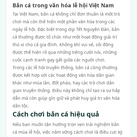
Bắn cá trong văn hóa lễ hội Việt Nam
Tại Việt Nam, bắn cá không chỉ đơn thuần là một trò
chơi mà còn thể hiện một phần văn hóa trong các
ngày lễ hội. Đặc biệt trong dịp Tết Nguyên Đán, bắn
cá thường được tổ chức như một hoạt động giải trí
thú vị cho cả gia đình. Không khí vui vẻ, sôi động
được thể hiện rõ qua những tiếng cười nói, những
cuộc cạnh tranh gay gắt giữa các người chơi.
Trong các lễ hội truyền thống, bắn cá cũng thường
được kết hợp với các hoạt động văn hóa dân gian
khác như múa lân, đốt pháo, hay các trò chơi dân
gian truyền thống. Điều này không chỉ tạo ra sự hấp
dẫn mà còn giúp gìn giữ và phát huy giá trị văn hóa
dân tộc.
Cách chơi bắn cá hiệu quả
Nếu bạn muốn tận hưởng trọn vẹn trải nghiệm bắn
cá mùa lễ hội, việc nắm vững cách chơi là điều cực kỳ