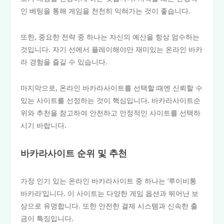
인 베팅을 통해 게임을 천천히 익혀가는 것이 좋습니다.
또한, 중요한 전략 중 하나는 자신의 예산을 항상 엄수하는
것입니다. 자기 선에서 플레이해야만 재미있는 온라인 바카
라 경험을 즐길 수 있습니다.
마지막으로, 온라인 바카라사이트를 선택할 때엔 신뢰할 수
있는 사이트를 선정하는 것이 핵심입니다. 바카라사이트순
위와 추천을 참고하여 안전하고 안정적인 사이트를 선택하
시기 바랍니다.
바카라사이트 순위 및 추천
가장 인기 있는 온라인 바카라사이트 중 하나는 ‘루이비통
바카라’입니다. 이 사이트는 다양한 게임 옵션과 뛰어난 보
상으로 유명합니다. 또한 안전한 결제 시스템과 신속한 출
금이 특징입니다.