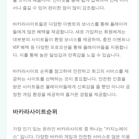
서나 즐길 수 있어 편리한 점이 많이 강조됩니다.
바카라사이트들은 다양한 이벤트와 보너스를 통해 플레이어
들에게 많은 혜택을 제공합니다. 새로 가입하는 회원에게는
대부분의 사이트들이 환영 보너스를 제공하며, 충전 이벤트나
VIP 혜택 등 다양한 프로모션을 통해 플레이어들을 지원합니
다. 이를 통해 높은 달성감과 만족감을 느낄 수 있습니다.
바카라사이트 순위를 참고하여 안전하고 최고의 서비스를 제
공하는 사이트를 선택하는 것이 중요합니다. 안전한 인증을
받은 사이트들은 플레이어들에게 신뢰감을 줄 뿐만 아니라 공
정한 게임 환경을 제공하여 즐거운 경험을 제공합니다.
바카라사이트순위
가장 인기 있는 온라인 바카라사이트 중 하나는 "카지노에이
스" 입니다. 다양한 바카라 게임과 안전한 서비스로 많은 이용