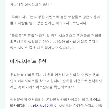
자들에게 신뢰받고 있습니다.
"루비카지노"는 다양한 이벤트와 높은 보상률로 많은 이용자
들의 사랑을 받고 있는 온라인 바카라사이트입니다.
"골드몽"은 원활한 충전 및 환전 시스템으로 유저들의 편의를
최우선으로 생각하고 있으며, 다양한 바카라 게임을 즐길 수
있는 사이트 중 하나로 평가받고 있습니다.
바카라사이트 추천
우리는 바카라를 즐기기 위해 안전하고 신뢰할 수 있는 온라
인 바카라사이트를 찾고 계십니다. 순위를 기준으로 선택하시
려면 꼭 바카라사이트순위를 확인해보세요.
여러분에게 추천드리는 온라인 바카라사이트는 바로 ‘
라이브
바카라
‘입니다.
카지노사이트
이 사이트는 안전한 환경과 다양