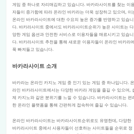
게임 중 하나로 자리매김하고 있습니다. 바카라사이트를 찾는 이
자들이 증가함에 따라 온라인 바카라는 더욱 성장하고 있으며, 이
온라인 바카라사이트에 대한 수요의 높은 증가를 반영하고 있습니
다. 바카라사이트 중에서도 바카라사이트순위가 높은 사이트는 다
양한 게임 옵션과 안전한 서비스로 이용자들을 매료시키고 있습니
다. 바카라사이트 추천을 통해 새로운 이용자들이 온라인 바카라
푹 빠져들고 있습니다.
바카라사이트 소개
바카라는 온라인 카지노 게임 중 인기 있는 게임 중 하나입니다. 
라인 바카라사이트에서는 다양한 바카라 게임을 즐길 수 있으며, 
제 카지노와 같은 분위기를 느낄 수 있습니다. 바카라사이트는 편
한 온라인 플랫폼을 통해 간편하게 접속하여 즐길 수 있습니다.
온라인 바카라사이트는 바카라사이트순위로도 유명한데, 다양한
바카라사이트 중에서 사용자들이 선호하는 사이트들을 순위로 정