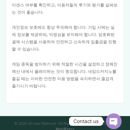
이센스 여부를 확인하고, 이용자들의 후기와 평가를 살펴보
는 것이 좋습니다.
개인정보 보호에도 항상 주의해야 합니다. 가입 시에는 실
제 정보를 제공하되, 익명성을 유지해야 합니다. 암호화된
결제 시스템을 사용하여 안전하고 신속하게 입출금을 진행
할 수 있습니다.
게임 중독을 방지하기 위해 적절한 시간을 설정하고 정해진
예산 내에서 플레이하는 것이 중요합니다. 네임드카지노를
즐길 때는 이러한 안전한 이용 방법을 숙지하면서 즐겁게
즐기시기 바랍니다.
Contact us
© 2026 On Hair Removal. All Rights Reserved. | Powered by
WordPress