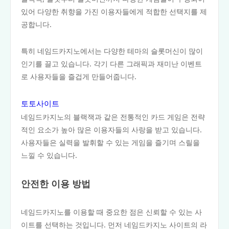
있어 다양한 취향을 가진 이용자들에게 적합한 선택지를 제
공합니다.
특히 네임드카지노에서는 다양한 테마의 슬롯머신이 많이
인기를 끌고 있습니다. 각기 다른 그래픽과 재미난 이벤트
로 사용자들을 즐겁게 만들어줍니다.
토토사이트
네임드카지노의 블랙잭과 같은 전통적인 카드 게임은 전략
적인 요소가 높아 많은 이용자들의 사랑을 받고 있습니다.
사용자들은 실력을 발휘할 수 있는 게임을 즐기며 스릴을
느낄 수 있습니다.
안전한 이용 방법
네임드카지노를 이용할 때 중요한 점은 신뢰할 수 있는 사
이트를 선택하는 것입니다. 먼저 네임드카지노 사이트의 라