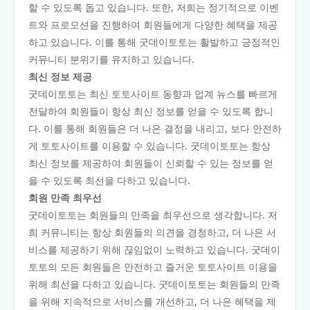
할 수 있도록 돕고 있습니다. 또한, 저희는 정기적으로 이벤
트와 프로모션을 진행하여 회원들에게 다양한 혜택을 제공
하고 있습니다. 이를 통해 굿데이토토는 활발하고 긍정적인
커뮤니티 분위기를 유지하고 있습니다.
최신 정보 제공
굿데이토토는 최신 토토사이트 동향과 업계 뉴스를 빠르게
전달하여 회원들이 항상 최신 정보를 얻을 수 있도록 합니
다. 이를 통해 회원들은 더 나은 결정을 내리고, 보다 안전하
게 토토사이트를 이용할 수 있습니다. 굿데이토토는 항상
최신 정보를 제공하여 회원들이 신뢰할 수 있는 정보를 얻
을 수 있도록 최선을 다하고 있습니다.
회원 만족 최우선
굿데이토토는 회원들의 만족을 최우선으로 생각합니다. 저
희 커뮤니티는 항상 회원들의 의견을 경청하고, 더 나은 서
비스를 제공하기 위해 끊임없이 노력하고 있습니다. 굿데이
토토의 모든 회원들은 안전하고 즐거운 토토사이트 이용을
위해 최선을 다하고 있습니다. 굿데이토토는 회원들의 만족
을 위해 지속적으로 서비스를 개선하고, 더 나은 혜택을 제