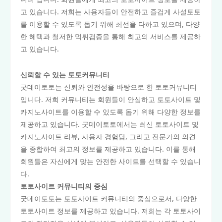
고 있습니다. 저희는 사용자들이 안전하고 즐겁게 사설토토
를 이용할 수 있도록 돕기 위해 최선을 다하고 있으며, 다양
한 혜택과 철저한 먹튀검증을 통해 최고의 서비스를 제공하
고 있습니다.
신뢰할 수 있는 토토커뮤니티
굿데이토토는 신뢰와 안전성을 바탕으로 한 토토커뮤니티
입니다. 저희 커뮤니티는 회원들이 안심하고 토토사이트 및
카지노사이트를 이용할 수 있도록 돕기 위해 다양한 정보를
제공하고 있습니다. 굿데이토토에서는 최신 토토사이트 및
카지노사이트 리뷰, 사용자 경험담, 그리고 전문가의 의견
을 종합하여 최고의 정보를 제공하고 있습니다. 이를 통해
회원들은 자신에게 맞는 안전한 사이트를 선택할 수 있습니
다.
토토사이트 커뮤니티의 중심
굿데이토토는 토토사이트 커뮤니티의 중심으로서, 다양한
토토사이트 정보를 제공하고 있습니다. 저희는 각 토토사이